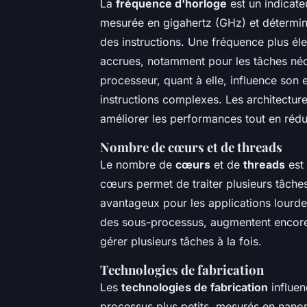
La
fréquence d'horloge
est un indicate
mesurée en gigahertz (GHz) et détermine
des instructions. Une fréquence plus é
accrues, notamment pour les tâches néc
processeur, quant à elle, influence son e
instructions complexes. Les architectur
améliorer les performances tout en réd
Nombre de cœurs et de threads
Le nombre de
cœurs
et de
threads
est 
cœurs permet de traiter plusieurs tâche
avantageux pour les applications lourd
des sous-processus, augmentent encore
gérer plusieurs tâches à la fois.
Technologies de fabrication
Les
technologies de fabrication
influenc
processus plus petits, mesurés en nano