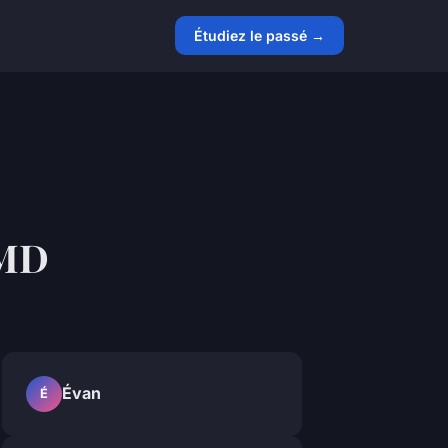
Étudiez le passé →
AMD
Évan
É