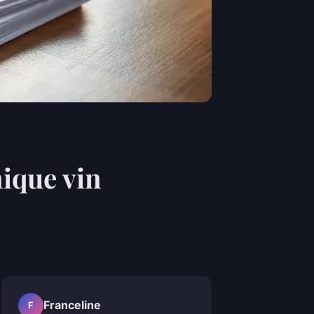
nique vin
Franceline
F